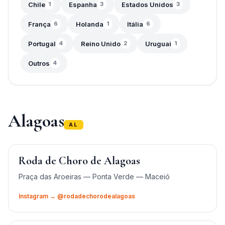
Chile
Espanha
Estados Unidos
1
3
3
França
Holanda
Itália
6
1
6
Portugal
Reino Unido
Uruguai
4
2
1
Outros
4
Alagoas
AL
Roda de Choro de Alagoas
Praça das Aroeiras — Ponta Verde — Maceió
Instagram → @rodadechorodealagoas