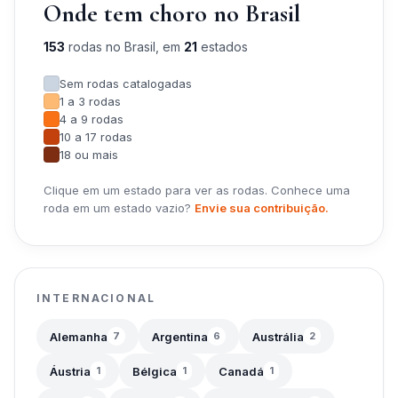
Onde tem choro no Brasil
153
rodas no Brasil, em
21
estados
Sem rodas catalogadas
1 a 3 rodas
4 a 9 rodas
10 a 17 rodas
18 ou mais
Clique em um estado para ver as rodas. Conhece uma
roda em um estado vazio?
Envie sua contribuição.
INTERNACIONAL
Alemanha
Argentina
Austrália
7
6
2
Áustria
Bélgica
Canadá
1
1
1