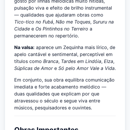
gosto por linhas melódicas muito nítidas,
pulsação viva e efeito de brilho instrumental
— qualidades que ajudaram obras como
Tico-tico no Fubá
,
Não me Toques
,
Sururu na
Cidade
e
Os Pintinhos no Terreiro
a
permanecerem no repertório.
Na valsa:
aparece um Zequinha mais lírico, de
apelo cantável e sentimental, perceptível em
títulos como
Branca
,
Tardes em Lindóia
,
Elza
,
Súplicas de Amor
e
Só pelo Amor Vale a Vida
.
Em conjunto, sua obra equilibra comunicação
imediata e forte acabamento melódico —
duas qualidades que explicam por que
atravessou o século e segue viva entre
músicos, pesquisadores e ouvintes.
Obras Importantes