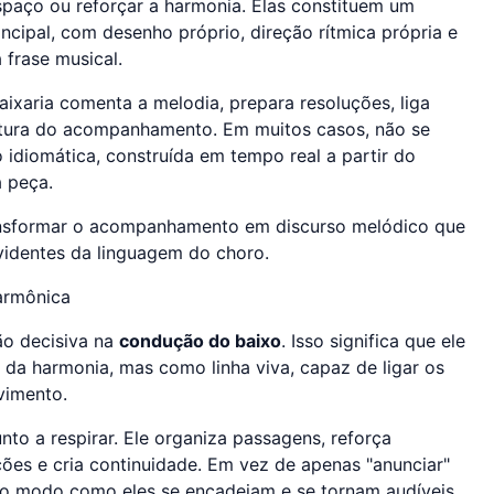
paço ou reforçar a harmonia. Elas constituem um
ncipal, com desenho próprio, direção rítmica própria e
 frase musical.
aixaria comenta a melodia, prepara resoluções, liga
tetura do acompanhamento. Em muitos casos, não se
o idiomática, construída em tempo real a partir do
a peça.
ansformar o acompanhamento em discurso melódico que
videntes da linguagem do choro.
armônica
o decisiva na
condução do baixo
. Isso significa que ele
da harmonia, mas como linha viva, capaz de ligar os
vimento.
to a respirar. Ele organiza passagens, reforça
es e cria continuidade. Em vez de apenas "anunciar"
 do modo como eles se encadeiam e se tornam audíveis