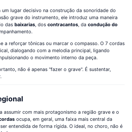
um lugar decisivo na construção da sonoridade do
nsão grave do instrumento, ele introduz uma maneira
eio das
baixarias
, dos
contracantos
, da
condução do
companhamento.
me a reforçar tônicas ou marcar o compasso. O 7 cordas
cal, dialogando com a melodia principal, ligando
mpulsionando o movimento interno da peça.
rtanto, não é apenas "fazer o grave". É sustentar,
.
egional
 a assumir com mais protagonismo a região grave e o
 cordas
ocupa, em geral, uma faixa mais central da
er entendida de forma rígida. O ideal, no choro, não é