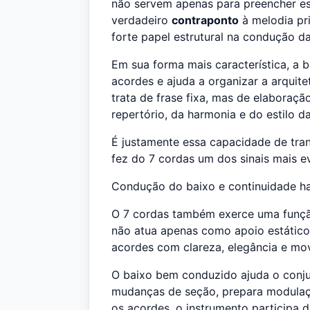
não servem apenas para preencher es
verdadeiro
contraponto
à melodia pri
forte papel estrutural na condução da
Em sua forma mais característica, a b
acordes e ajuda a organizar a arqui
trata de frase fixa, mas de elaboraçã
repertório, da harmonia e do estilo d
É justamente essa capacidade de tr
fez do 7 cordas um dos sinais mais e
Condução do baixo e continuidade h
O 7 cordas também exerce uma funçã
não atua apenas como apoio estático 
acordes com clareza, elegância e mo
O baixo bem conduzido ajuda o conjun
mudanças de seção, prepara modulaçõ
os acordes, o instrumento participa