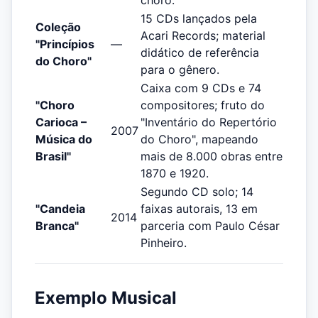
choro.
15 CDs lançados pela
Coleção
Acari Records; material
"Princípios
—
didático de referência
do Choro"
para o gênero.
Caixa com 9 CDs e 74
"Choro
compositores; fruto do
Carioca –
"Inventário do Repertório
2007
Música do
do Choro", mapeando
Brasil"
mais de 8.000 obras entre
1870 e 1920.
Segundo CD solo; 14
"Candeia
faixas autorais, 13 em
2014
Branca"
parceria com Paulo César
Pinheiro.
Exemplo Musical