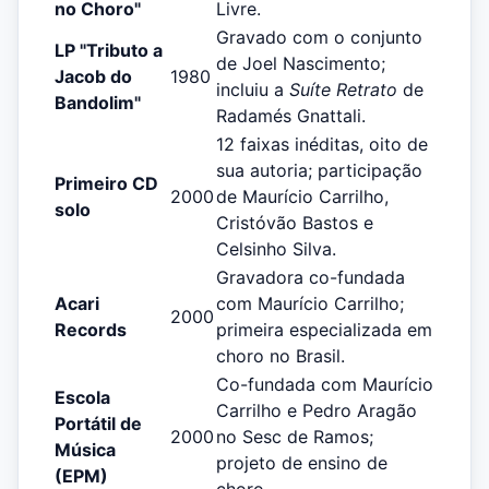
no Choro"
Livre.
Gravado com o conjunto
LP "Tributo a
de Joel Nascimento;
Jacob do
1980
incluiu a
Suíte Retrato
de
Bandolim"
Radamés Gnattali.
12 faixas inéditas, oito de
sua autoria; participação
Primeiro CD
2000
de Maurício Carrilho,
solo
Cristóvão Bastos e
Celsinho Silva.
Gravadora co-fundada
Acari
com Maurício Carrilho;
2000
Records
primeira especializada em
choro no Brasil.
Co-fundada com Maurício
Escola
Carrilho e Pedro Aragão
Portátil de
2000
no Sesc de Ramos;
Música
projeto de ensino de
(EPM)