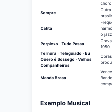
choro
Outra 
Sempre
brasil
Frequ
Catita
harmô
o jazz
Grava
Perplexo
·
Tudo Passa
1950.
Ternura
·
Teleguiado
·
Eu
Obras
Quero é Sossego
·
Velhos
produ
Companheiros
Vence
Manda Brasa
Bande
compo
Exemplo Musical