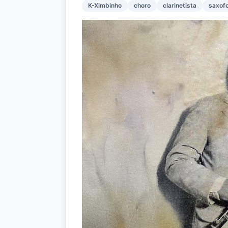
K-Ximbinho
choro
clarinetista
saxofo