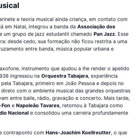
sical
arinete e teoria musical ainda criança, em contato com
 já em Natal, integrou a banda da
Associação dos
de um grupo de jazz estudantil chamado
Pan Jazz
. Esse
ra: desde cedo, sua formação não ficou restrita a uma
cruzamento entre banda, música popular urbana e
saxofone, instrumento que ajudou a lhe render o apelido
1938 ingressou na
Orquestra Tabajara
, experiência
 pela Tabajara, primeiro em João Pessoa e depois no
o direto com o ambiente musical das grandes orquestras
am entre baile, rádio, gravação e concerto. Mais tarde,
-Fon
e
Napoleão Tavares
, retornou à Tabajara como
dio Nacional
e consolidou uma carreira profundamente
a e contraponto com
Hans-Joachim Koellreutter
, o que