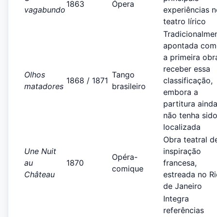
1863
Ópera
vagabundo
experiências 
teatro lírico
Tradicionalme
apontada com
a primeira obr
receber essa
Olhos
Tango
1868 / 1871
classificação,
matadores
brasileiro
embora a
partitura aind
não tenha sid
localizada
Obra teatral d
Une Nuit
inspiração
Opéra-
au
1870
francesa,
comique
Château
estreada no R
de Janeiro
Integra
referências