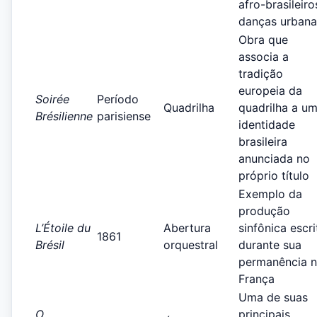
afro-brasileiro
danças urbana
Obra que
associa a
tradição
europeia da
Soirée
Período
Quadrilha
quadrilha a u
Brésilienne
parisiense
identidade
brasileira
anunciada no
próprio título
Exemplo da
produção
L’Étoile du
Abertura
sinfônica escri
1861
Brésil
orquestral
durante sua
permanência 
França
Uma de suas
O
principais