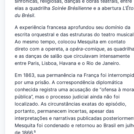
sinfônicas, religiosas, danças e obras teatrais, entre
elas a quadrilha
Soirée Brésilienne
e a abertura
L’Éto
du Brésil
.
A experiência francesa aprofundou seu domínio da
escrita orquestral e das estruturas do teatro musical
Ao mesmo tempo, colocou Mesquita em contato
direto com a opereta, a
opéra-comique
, as quadrilh
e as danças de salão que circulavam intensamente
entre Paris, Lisboa, Havana e o Rio de Janeiro.
Em 1863, sua permanência na França foi interrompi
por uma prisão. A correspondência diplomática
conhecida registra uma acusação de “ofensa à mora
pública”, mas o processo judicial ainda não foi
localizado. As circunstâncias exatas do episódio,
portanto, permanecem incertas, apesar das
interpretações e narrativas publicadas posteriormen
Mesquita foi condenado e retornou ao Brasil em jul
de 1866.⁵