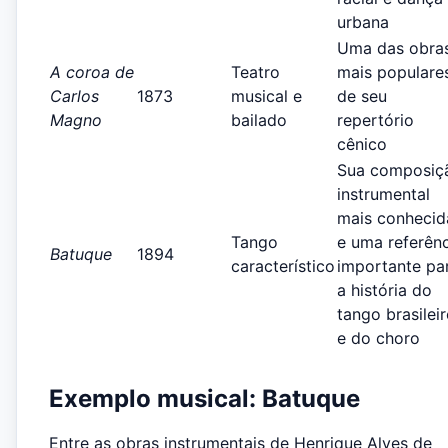
urbana
Uma das obra
A coroa de
Teatro
mais populare
Carlos
1873
musical e
de seu
Magno
bailado
repertório
cênico
Sua composiç
instrumental
mais conhecid
Tango
e uma referên
Batuque
1894
característico
importante pa
a história do
tango brasilei
e do choro
Exemplo musical: Batuque
Entre as obras instrumentais de Henrique Alves de