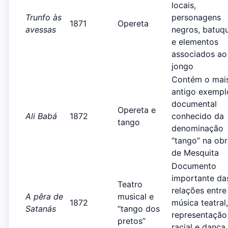
locais,
Trunfo às
personagens
1871
Opereta
avessas
negros, batuq
e elementos
associados ao
jongo
Contém o mai
antigo exempl
documental
Opereta e
Ali Babá
1872
conhecido da
tango
denominação
“tango” na ob
de Mesquita
Documento
importante da
Teatro
relações entre
A pêra de
musical e
1872
música teatral,
Satanás
“tango dos
representação
pretos”
racial e dança