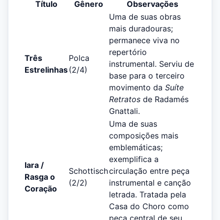
Título
Gênero
Observações
Uma de suas obras
mais duradouras;
permanece viva no
repertório
Três
Polca
instrumental. Serviu de
Estrelinhas
(2/4)
base para o terceiro
movimento da
Suíte
Retratos
de Radamés
Gnattali.
Uma de suas
composições mais
emblemáticas;
exemplifica a
Iara /
Schottisch
circulação entre peça
Rasga o
(2/2)
instrumental e canção
Coração
letrada. Tratada pela
Casa do Choro como
peça central de seu