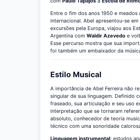
com
Paulo Tapajós
a
Escola de Ritm
Entre o fim dos anos 1950 e meados d
internacional. Abel apresentou-se em
excursões pela Europa, viajou aos E
Argentina com
Waldir Azevedo
e volt
Esse percurso mostra que sua importân
foi também um embaixador da música i
Estilo Musical
A importância de Abel Ferreira não re
singular de sua linguagem. Definido c
fraseado, sua articulação e seu uso e
interpretação que se tornaram refere
absoluto, conhecedor de teoria music
técnico com uma sonoridade calorosa,
Linguagem instrumental:
estudos ana