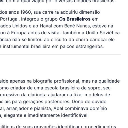
os
, com a qual viajou por diversas cidades brasileiras.
os anos 1960, sua carreira adquiriu dimensão
 Portugal, integrou o grupo
Os Brasileiros
em
stados Unidos e ao Havaí com Bené Nunes, esteve na
ou à Europa antes de visitar também a União Soviética.
cia não se limitou ao circuito do choro carioca: ele
nstrumental brasileira em palcos estrangeiros.
side apenas na biografia profissional, mas na qualidade
omo criador de uma escola brasileira de sopro, seu
xpressivo da clarineta ajudaram a fixar modelos de
nciais para gerações posteriores. Dono de ouvido
al, arranjador e pianista, Abel combinava domínio
 elegante e imediatamente identificável.
líticos de suas gravações identificam procedimentos