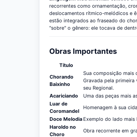
recorrentes como ornamentação, croma
deslocamentos rítmico-melódicos e ê
estão integrados ao fraseado do cho
"sobre" o gênero: ele tocava de dent
Obras Importantes
Título
Sua composição mais co
Chorando
Gravada pela primeira
Baixinho
seu Regional.
Acariciando
Uma das peças mais as
Luar de
Homenagem à sua cidad
Coromandel
Doce Melodia
Exemplo do lado mais l
Haroldo no
Obra recorrente em gr
Choro