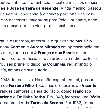
utodidata, com orientação inicial de músicos de sua
mes
e
José Ferreira de Resende
. Ainda menino, passou
 de bambu, chegando à clarineta por volta dos doze
. Aos dezessete, mudou-se para Belo Horizonte, onde
 a consolidar sua vida profissional como
aulo e Uberaba, integrou a orquestra de
Maurício
panhou
Carmen
e
Aurora Miranda
em apresentação em
rizonte, tocou com
J. França e sua Banda
e com
 no circuito profissional que articulava rádio, bailes e
vou seu primeiro disco na
Columbia
, registrando o
nia
, ambas de sua autoria.
943, foi decisiva. Na então capital federal, passou
ra de
Ferreira Filho
, tocou nas orquestras de
Vicente
andes cantores da era do rádio, como
Francisco
arlene
e
Emilinha Borba
. Em 1949, ingressou na
Rádio
ão como líder da
Turma do Sereno
. Em 1952, formou