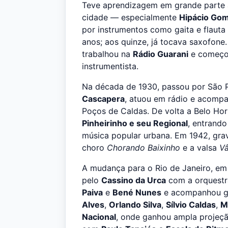
Teve aprendizagem em grande parte a
cidade — especialmente
Hipácio Go
por instrumentos como gaita e flauta
anos; aos quinze, já tocava saxofone
trabalhou na
Rádio Guarani
e começou
instrumentista.
Na década de 1930, passou por São P
Cascapera
, atuou em rádio e acom
Poços de Caldas. De volta a Belo Ho
Pinheirinho e seu Regional
, entrando
música popular urbana. Em 1942, gra
choro
Chorando Baixinho
e a valsa
Vâ
A mudança para o Rio de Janeiro, em 1
pelo
Cassino da Urca
com a orquest
Paiva
e
Bené Nunes
e acompanhou gr
Alves
,
Orlando Silva
,
Sílvio Caldas
,
M
Nacional
, onde ganhou ampla projeç