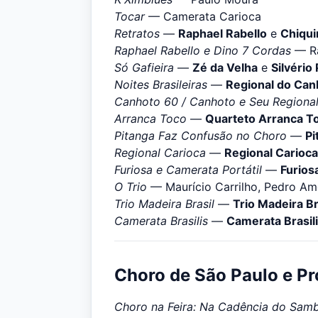
Tocar
— Camerata Carioca
Retratos
—
Raphael Rabello
e
Chiqu
Raphael Rabello e Dino 7 Cordas
— Ra
Só Gafieira
—
Zé da Velha
e
Silvério
Noites Brasileiras
—
Regional do Can
Canhoto 60 / Canhoto e Seu Regiona
Arranca Toco
—
Quarteto Arranca T
Pitanga Faz Confusão no Choro
—
Pi
Regional Carioca
—
Regional Carioca
Furiosa e Camerata Portátil
—
Furios
O Trio
— Maurício Carrilho, Pedro A
Trio Madeira Brasil
—
Trio Madeira Br
Camerata Brasilis
—
Camerata Brasil
Choro de São Paulo e 
Choro na Feira: Na Cadência do Sam