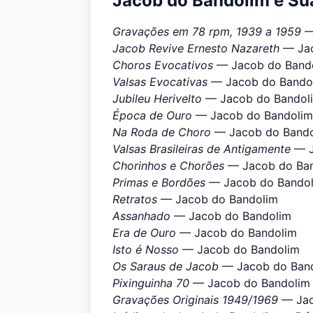
Jacob do Bandolim e Su
Gravações em 78 rpm, 1939 a 1959
—
Jacob Revive Ernesto Nazareth
— Jac
Choros Evocativos
— Jacob do Band
Valsas Evocativas
— Jacob do Bando
Jubileu Herivelto
— Jacob do Bandol
Época de Ouro
— Jacob do Bandolim
Na Roda de Choro
— Jacob do Bando
Valsas Brasileiras de Antigamente
— J
Chorinhos e Chorões
— Jacob do Ba
Primas e Bordões
— Jacob do Bando
Retratos
— Jacob do Bandolim
Assanhado
— Jacob do Bandolim
Era de Ouro
— Jacob do Bandolim
Isto é Nosso
— Jacob do Bandolim
Os Saraus de Jacob
— Jacob do Ban
Pixinguinha 70
— Jacob do Bandolim
Gravações Originais 1949/1969
— Jac