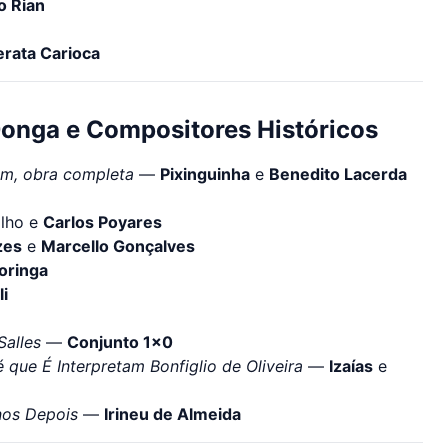
o Rian
rata Carioca
Donga e Compositores Históricos
pm, obra completa
—
Pixinguinha
e
Benedito Lacerda
ilho e
Carlos Poyares
zes
e
Marcello Gonçalves
oringa
i
Salles
—
Conjunto 1x0
 que É Interpretam Bonfiglio de Oliveira
—
Izaías
e
Anos Depois
—
Irineu de Almeida