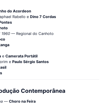
inho do Acordeon
phael Rabello e
Dino 7 Cordas
 Pontes
hoto
l 1960
— Regional do Canhoto
oco
tanga
a
e
Camerata Portátil
morim e
Paulo Sérgio Santos
asil
is
Produção Contemporânea
ba
—
Choro na Feira