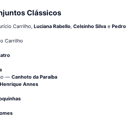
njuntos Clássicos
urício Carrilho,
Luciana Rabello
,
Celsinho Silva
e
Pedro
o Carrilho
atro
a
so
—
Canhoto da Paraíba
Henrique Annes
oquinhas
Gomes