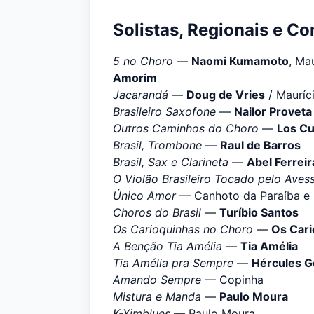
Solistas, Regionais e Co
5 no Choro
—
Naomi Kumamoto
, Ma
Amorim
Jacarandá
—
Doug de Vries
/ Mauríci
Brasileiro Saxofone
—
Nailor Proveta
Outros Caminhos do Choro
—
Los Cu
Brasil, Trombone
—
Raul de Barros
Brasil, Sax e Clarineta
—
Abel Ferreir
O Violão Brasileiro Tocado pelo Aves
Único Amor
— Canhoto da Paraíba e
Choros do Brasil
—
Turíbio Santos
Os Carioquinhas no Choro
—
Os Cari
A Benção Tia Amélia
—
Tia Amélia
Tia Amélia pra Sempre
—
Hércules 
Amando Sempre
— Copinha
Mistura e Manda
—
Paulo Moura
K-Ximblues
— Paulo Moura