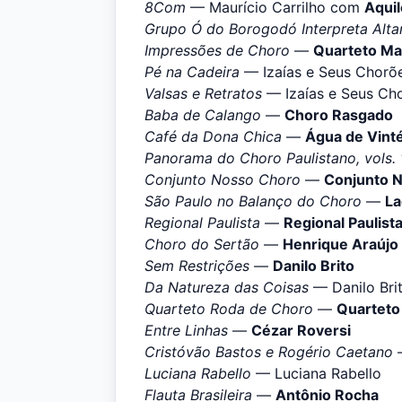
8Com
— Maurício Carrilho com
Aqui
Grupo Ó do Borogodó Interpreta Alta
Impressões de Choro
—
Quarteto Ma
Pé na Cadeira
— Izaías e Seus Chorõ
Valsas e Retratos
— Izaías e Seus Ch
Baba de Calango
—
Choro Rasgado
Café da Dona Chica
—
Água de Vint
Panorama do Choro Paulistano, vols. 
Conjunto Nosso Choro
—
Conjunto 
São Paulo no Balanço do Choro
—
La
Regional Paulista
—
Regional Paulist
Choro do Sertão
—
Henrique Araújo
Sem Restrições
—
Danilo Brito
Da Natureza das Coisas
— Danilo Bri
Quarteto Roda de Choro
—
Quarteto
Entre Linhas
—
Cézar Roversi
Cristóvão Bastos e Rogério Caetano
Luciana Rabello
— Luciana Rabello
Flauta Brasileira
—
Antônio Rocha