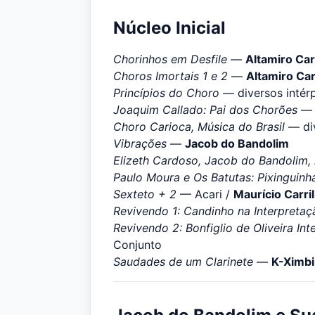
Núcleo Inicial
Chorinhos em Desfile
—
Altamiro Car
Choros Imortais 1 e 2
—
Altamiro Car
Princípios do Choro
— diversos intér
Joaquim Callado: Pai dos Chorões
— d
Choro Carioca, Música do Brasil
— div
Vibrações
—
Jacob do Bandolim
Elizeth Cardoso, Jacob do Bandolim, 
Paulo Moura e Os Batutas: Pixinguinh
Sexteto + 2
— Acari /
Maurício Carri
Revivendo 1: Candinho na Interpretaç
Revivendo 2: Bonfiglio de Oliveira In
Conjunto
Saudades de um Clarinete
—
K-Ximb