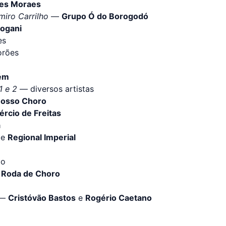
les Moraes
miro Carrilho
—
Grupo Ó do Borogodó
ogani
es
orões
ém
1 e 2
— diversos artistas
Nosso Choro
ércio de Freitas
a
e
Regional Imperial
to
 Roda de Choro
—
Cristóvão Bastos
e
Rogério Caetano