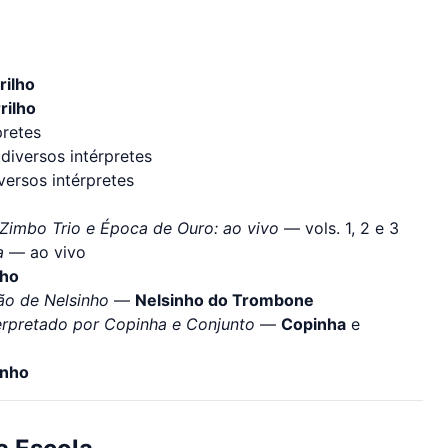
rilho
rilho
pretes
iversos intérpretes
ersos intérpretes
Zimbo Trio e Época de Ouro: ao vivo
— vols. 1, 2 e 3
a
— ao vivo
lho
ão de Nelsinho
—
Nelsinho do Trombone
terpretado por Copinha e Conjunto
—
Copinha
e
inho