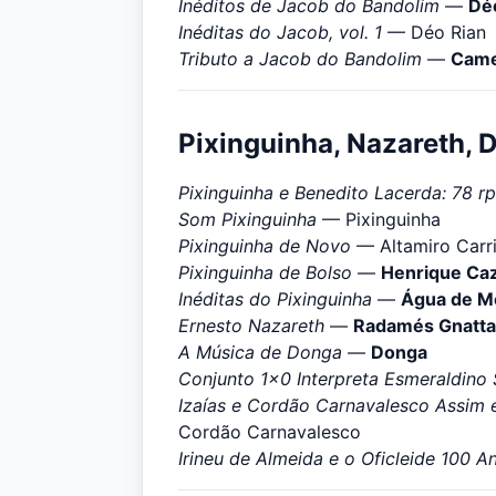
Inéditos de Jacob do Bandolim
—
Dé
Inéditas do Jacob, vol. 1
— Déo Rian
Tributo a Jacob do Bandolim
—
Came
Pixinguinha, Nazareth, 
Pixinguinha e Benedito Lacerda: 78 r
Som Pixinguinha
— Pixinguinha
Pixinguinha de Novo
— Altamiro Carr
Pixinguinha de Bolso
—
Henrique Ca
Inéditas do Pixinguinha
—
Água de M
Ernesto Nazareth
—
Radamés Gnattal
A Música de Donga
—
Donga
Conjunto 1x0 Interpreta Esmeraldino 
Izaías e Cordão Carnavalesco Assim é
Cordão Carnavalesco
Irineu de Almeida e o Oficleide 100 