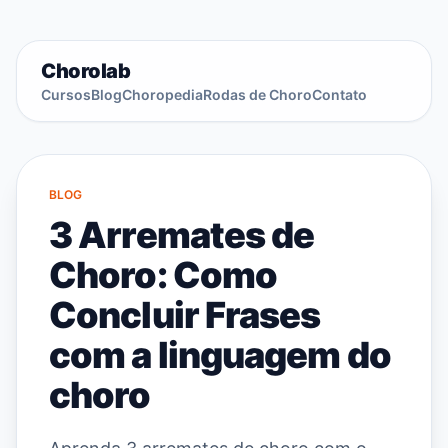
Chorolab
Cursos
Blog
Choropedia
Rodas de Choro
Contato
BLOG
3 Arremates de
Choro: Como
Concluir Frases
com a linguagem do
choro