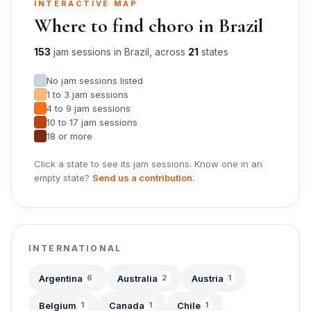
INTERACTIVE MAP
Where to find choro in Brazil
153
jam sessions in Brazil, across
21
states
No jam sessions listed
1 to 3 jam sessions
4 to 9 jam sessions
10 to 17 jam sessions
18 or more
Click a state to see its jam sessions. Know one in an
empty state?
Send us a contribution.
INTERNATIONAL
Argentina
Australia
Austria
6
2
1
Belgium
Canada
Chile
1
1
1