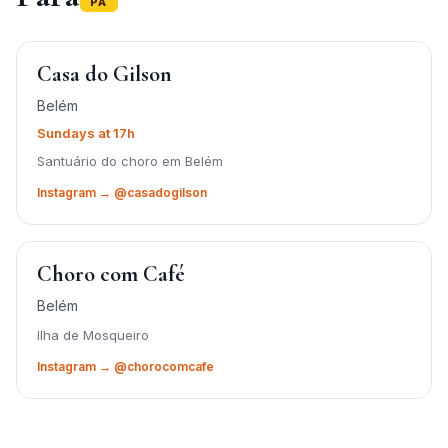
PA
Casa do Gilson
Belém
Sundays at 17h
Santuário do choro em Belém
Instagram → @casadogilson
Choro com Café
Belém
Ilha de Mosqueiro
Instagram → @chorocomcafe